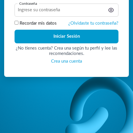
Contraseña
Recordar mis datos
¿Olvidaste tu contraseña?
Iniciar Sesión
¿No tienes cuenta? Crea una según tu perfil y lee las
recomendaciones.
Crea una cuenta