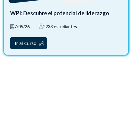
WPI: Descubre el potencial de liderazgo
7/05/26
2233 estudiantes
Ir al Curso
Saltar al contenido principal
Bloques
Bloques